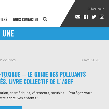
TIENS
NOUS CONTACTER
A UNE
 brèves de l'ASEF
19 juin 2026
ES BRÈVES DE L’ASEF – 19 JUIN 2026
pport santé en mouvement, lancement de nouveaux outils, fête de
nature, ...
Lire la suite