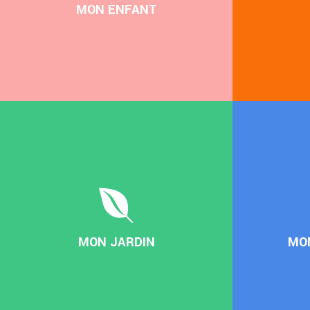
MON ENFANT
MON JARDIN
MON