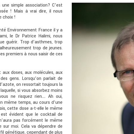
 une simple association? C’est
ée ! Mais à vrai dire, il nous
 choix !
nté Environnement France il y a
mi, le Dr Patrice Halimi, nous
que guérir. Trop d’asthmes, trop
 malheureusement trop de jeunes.
les premiers à nous saisir de ces
nt aux doses, aux molécules, aux
 des gens. Lorsqu’on parlait de
’azote, on ressortait toujours la
laquelle, si vous absorbez moins
ous ne risquez rien…. Ah oui,
 en même temps, au cours d’une
is, cette dose a-t-elle le même
st évident que le cocktail de
 n’aura pas forcément le même
re sur moi. Cela va dépendre de
ofil génétique, cependant de plus