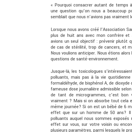
« Pourquoi consacrer autant de temps à
une question qu’on nous a beaucoup pos
semblait que nous n’avions pas vraiment le
Lorsque nous avons créé l’Association Sa
plus de huit ans avec mon confrère et a
avions un seul objectif : prévenir plutôt 
de cas de stérilité, trop de cancers, et
Nous voulions anticiper. Nous étions alors 
questions de santé-environnement.
Jusque-là, les toxicologues s’intéressaie
polluants, mais pas à la vie quotidienne
formaldéhyde, de bisphénol A, de dioxyde d
fameuse dose journalière admissible selon 
de tant de microgrammes, c’est bon v
vraiment ? Mais si on absorbe tout cela
même journée? Si on est un bébé de 6 mo
effet que sur un homme de 50 ans? Il e
polluants auquel nous sommes exposés
effet sur vous, sur votre voisin ou enco
plusieurs paramètres, parmi lesquels le pr