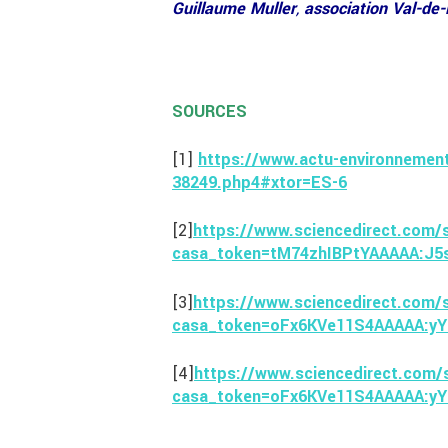
Guillaume Muller
,
association Val-de-
SOURCES
[1]
https://www.actu-environnement
38249.php4#xtor=ES-6
[2]
https://www.sciencedirect.com/
casa_token=tM74zhIBPtYAAAAA:J5
[3]
https://www.sciencedirect.com/s
casa_token=oFx6KVe11S4AAAAA:y
[4]
https://www.sciencedirect.com/
casa_token=oFx6KVe11S4AAAAA:y