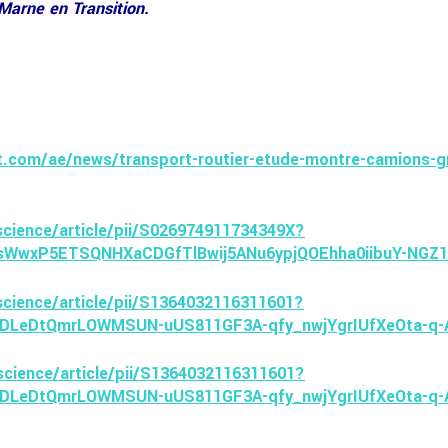
Marne en Transition.
.com/ae/news/transport-routier-etude-montre-camions-gnl
science/article/pii/S026974911734349X?
sWwxP5ETSQNHXaCDGfTlBwij5ANu6ypjQOEhha0iibuY-NGZ1
cience/article/pii/S1364032116311601?
YDLeDtQmrLOWMSUN-uUS811GF3A-qfy_nwjYgrIUfXeOta-q
science/article/pii/S1364032116311601?
YDLeDtQmrLOWMSUN-uUS811GF3A-qfy_nwjYgrIUfXeOta-q