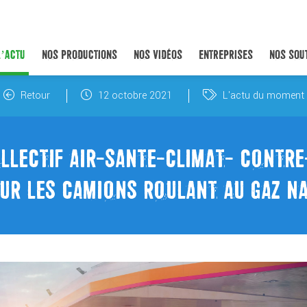
L’ACTU
NOS PRODUCTIONS
NOS VIDÉOS
ENTREPRISES
NOS SOU
Retour
12 octobre 2021
L'actu du moment
LLECTIF AIR-SANTE-CLIMAT- CONTRE
UR LES CAMIONS ROULANT AU GAZ NA