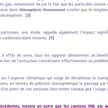
 du gaz, notamment de par le fait que les particules issue
parue dans
Atmospheric Environment
conclut que le remplac
cancérigènes .
[3]
particules, une étude rappelle également l’impact signifi
ue cardiovasculaire reconnu.
[4]
 à effet de serre, tous les rapports démontrent un béné
ne lors de l’extraction constituent effectivement un problè
 l’urgence climatique qui exige de décarboner le transp
oins, en termes de pollution atmosphérique le passage par l
 d’un point de vue sanitaire bien moins toxique que l’usage 
écédentes, montre en outre que les camions GNL sur aut