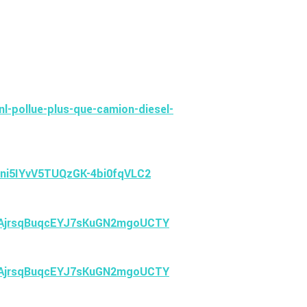
-pollue-plus-que-camion-diesel-
ni5IYvV5TUQzGK-4bi0fqVLC2
-AjrsqBuqcEYJ7sKuGN2mgoUCTY
-AjrsqBuqcEYJ7sKuGN2mgoUCTY