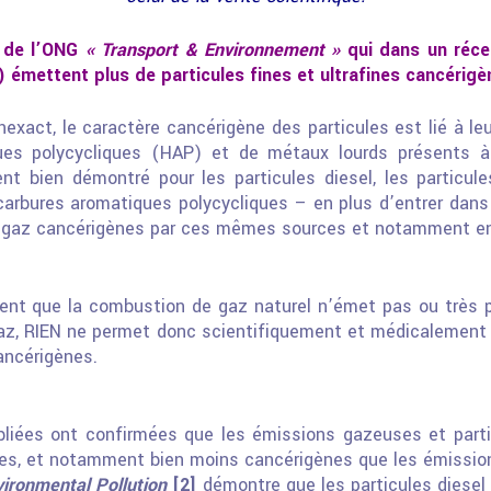
s de l’ONG
« Transport & Environnement »
qui dans un réce
) émettent plus de particules fines et ultrafines cancérigè
nexact, le caractère cancérigène des particules est lié à le
ues polycycliques (HAP) et de métaux lourds présents à 
ment bien démontré pour les particules diesel, les particul
ocarbures aromatiques polycycliques – en plus d’entrer dans
az cancérigènes par ces mêmes sources et notamment en vi
rent que la combustion de gaz naturel n’émet pas ou très
gaz, RIEN ne permet donc scientifiquement et médicalement d
ancérigènes.
iées ont confirmées que les émissions gazeuses et parti
ves, et notamment bien moins cancérigènes que les émission
vironmental Pollution
[2]
démontre que les particules diesel