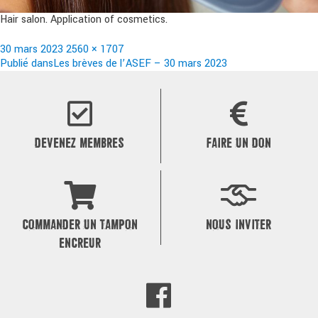
Hair salon. Application of cosmetics.
Publié
Taille
30 mars 2023
2560 × 1707
le
Navigation
réelle
Publié dans
Les brèves de l’ASEF – 30 mars 2023
de
l’article
DEVENEZ MEMBRES
FAIRE UN DON
COMMANDER UN TAMPON
NOUS INVITER
ENCREUR