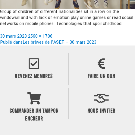
Group of children of different nationalities sit in a row on the
windowsill and with lack of emotion play online games or read social
networks on mobile phones. Technologies that spoil childhood.
Publié
Taille
30 mars 2023
2560 × 1706
le
Navigation
réelle
Publié dans
Les brèves de l’ASEF – 30 mars 2023
de
l’article
DEVENEZ MEMBRES
FAIRE UN DON
COMMANDER UN TAMPON
NOUS INVITER
ENCREUR