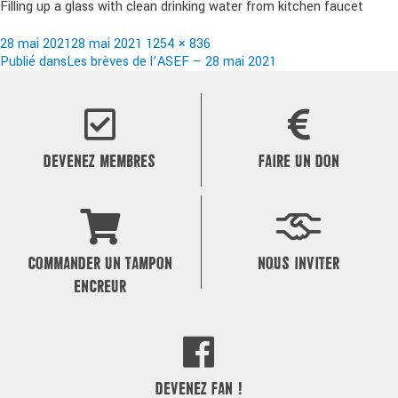
Filling up a glass with clean drinking water from kitchen faucet
Publié
Taille
28 mai 2021
28 mai 2021
1254 × 836
le
Navigation
réelle
Publié dans
Les brèves de l’ASEF – 28 mai 2021
de
l’article
DEVENEZ MEMBRES
FAIRE UN DON
COMMANDER UN TAMPON
NOUS INVITER
ENCREUR
DEVENEZ FAN !