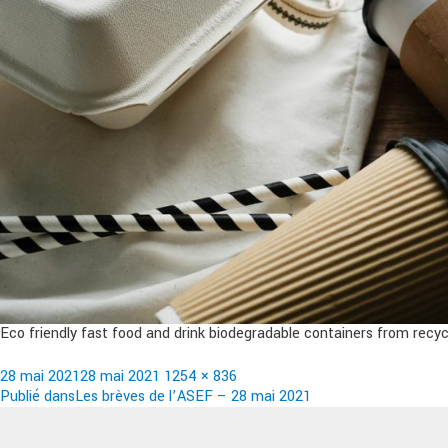
Eco friendly fast food and drink biodegradable containers from recy
Publié
Taille
28 mai 2021
28 mai 2021
1254 × 836
le
Navigation
réelle
Publié dans
Les brèves de l’ASEF – 28 mai 2021
de