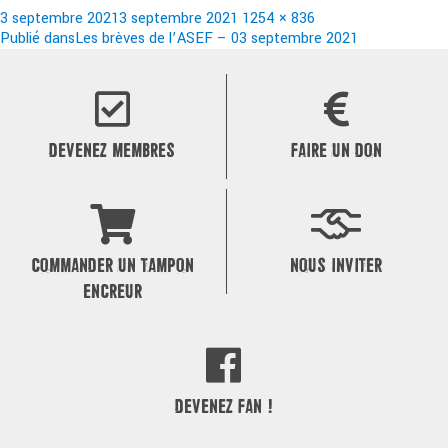
Publié
Taille
3 septembre 2021
3 septembre 2021
1254 × 836
le
Navigation
réelle
Publié dans
Les brèves de l’ASEF – 03 septembre 2021
de
l’article
DEVENEZ MEMBRES
FAIRE UN DON
COMMANDER UN TAMPON
NOUS INVITER
ENCREUR
DEVENEZ FAN !