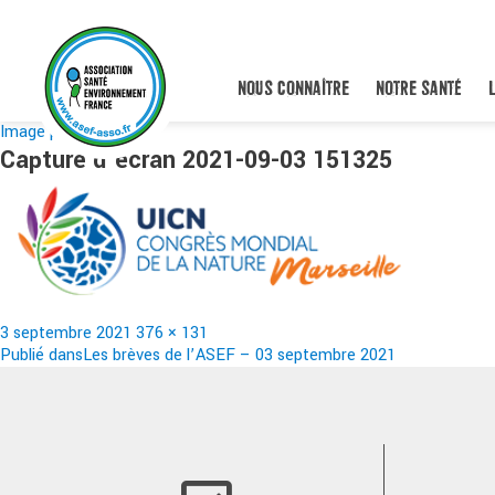
NOUS CONNAÎTRE
NOTRE SANTÉ
Image précédente
Capture d’écran 2021-09-03 151325
Publié
Taille
3 septembre 2021
376 × 131
le
Navigation
réelle
Publié dans
Les brèves de l’ASEF – 03 septembre 2021
de
l’article