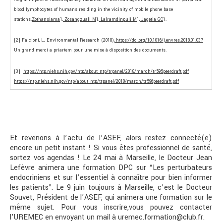
blood lymphocytes of humans residing in the vicinity of mobile phone base
stations.
Zothansiama
1
,
Zosangzuali M
1
,
Lalramdinpuii M
1
,
Jagetia GC
1
.
[2] Falcioni, L., Environmental Research (2018),
https://doi.org/10.1016/j.envres.2018.01.037
Un grand merci a priartem pour une mise à disposition des documents.
[3]
https://ntp.niehs.nih.gov/ntp/about_ntp/trpanel/2018/march/tr595peerdraft.pdf
https://ntp.niehs.nih.gov/ntp/about_ntp/trpanel/2018/march/tr596peerdraft.pdf
Et revenons à l’actu de l’ASEF, alors restez connecté(e)
encore un petit instant ! Si vous êtes professionnel de santé,
sortez vos agendas ! Le 24 mai à Marseille, le Docteur Jean
Lefèvre animera une formation DPC sur “Les perturbateurs
endocriniens et sur l’essentiel à connaître pour bien informer
les patients”. Le 9 juin toujours à Marseille, c’est le Docteur
Souvet, Président de l’ASEF, qui animera une formation sur le
même sujet. Pour vous inscrire,vous pouvez contacter
l’UREMEC en envoyant un mail à uremec.formation@club.fr.