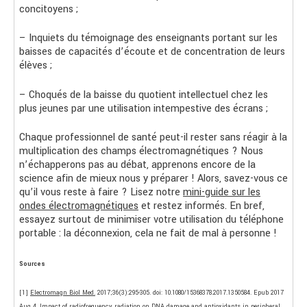
concitoyens ;
– Inquiets du témoignage des enseignants portant sur les
baisses de capacités d’écoute et de concentration de leurs
élèves ;
– Choqués de la baisse du quotient intellectuel chez les
plus jeunes par une utilisation intempestive des écrans ;
Chaque professionnel de santé peut-il rester sans réagir à la
multiplication des champs électromagnétiques ? Nous
n’échapperons pas au débat, apprenons encore de la
science afin de mieux nous y préparer ! Alors, savez-vous ce
qu’il vous reste à faire ? Lisez notre
mini-guide sur les
ondes électromagnétiques
et restez informés. En bref,
essayez surtout de minimiser votre utilisation du téléphone
portable : la déconnexion, cela ne fait de mal à personne !
Sources
[1]
Electromagn Biol Med.
2017;36(3):295-305. doi: 10.1080/15368378.2017.1350584. Epub 2017
Aug 4. Impact of radiofrequency radiation on DNA damage and antioxidants in peripheral