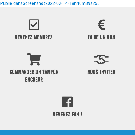
le
Navigation
réelle
Publié dans
Screenshot2022-02-14-18h46m39s255
de
l’article
DEVENEZ MEMBRES
FAIRE UN DON
COMMANDER UN TAMPON
NOUS INVITER
ENCREUR
DEVENEZ FAN !