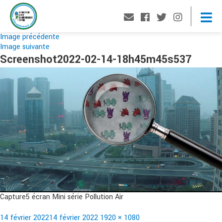
Image précédente
Image suivante
Screenshot2022-02-14-18h45m45s537
Capture5 écran Mini série Pollution Air
Publié
Taille
14 février 2022
14 février 2022
1920 × 1080