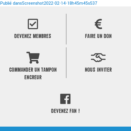
le
Navigation
réelle
Publié dans
Screenshot2022-02-14-18h45m45s537
de
l’article
DEVENEZ MEMBRES
FAIRE UN DON
COMMANDER UN TAMPON
NOUS INVITER
ENCREUR
DEVENEZ FAN !