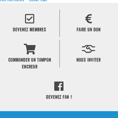
nos hormones – Olivier Kah
de
l’article
DEVENEZ MEMBRES
FAIRE UN DON
COMMANDER UN TAMPON
NOUS INVITER
ENCREUR
DEVENEZ FAN !