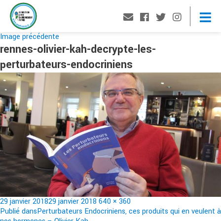
Image précédente
rennes-olivier-kah-decrypte-les-
perturbateurs-endocriniens
Publié
Taille
29 janvier 2018
29 janvier 2018
640 × 360
le
Navigation
réelle
Publié dans
Perturbateurs Endocriniens, ces produits qui en veulent à