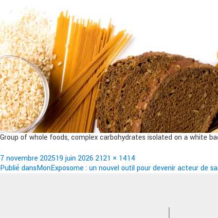
Group of whole foods, complex carbohydrates isolated on a white b
Publié
Taille
7 novembre 2025
19 juin 2026
2121 × 1414
le
Navigation
réelle
Publié dans
MonExposome : un nouvel outil pour devenir acteur de sa
de
l’article