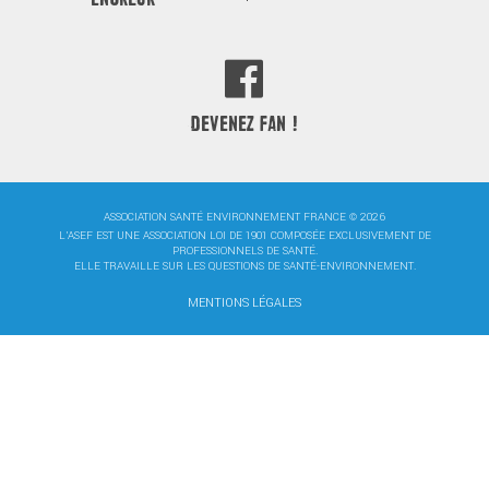
DEVENEZ FAN !
ASSOCIATION SANTÉ ENVIRONNEMENT FRANCE © 2026
L'ASEF EST UNE ASSOCIATION LOI DE 1901 COMPOSÉE EXCLUSIVEMENT DE
PROFESSIONNELS DE SANTÉ.
ELLE TRAVAILLE SUR LES QUESTIONS DE SANTÉ-ENVIRONNEMENT.
MENTIONS LÉGALES