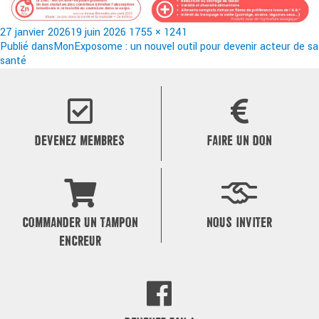
Publié
Taille
27 janvier 2026
19 juin 2026
1755 × 1241
le
Navigation
réelle
Publié dans
MonExposome : un nouvel outil pour devenir acteur de sa
santé
de
l’article
DEVENEZ MEMBRES
FAIRE UN DON
COMMANDER UN TAMPON
NOUS INVITER
ENCREUR