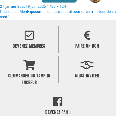
Publié
Taille
27 janvier 2026
19 juin 2026
1755 × 1241
le
Navigation
réelle
Publié dans
MonExposome : un nouvel outil pour devenir acteur de sa
santé
de
l’article
DEVENEZ MEMBRES
FAIRE UN DON
COMMANDER UN TAMPON
NOUS INVITER
ENCREUR
DEVENEZ FAN !