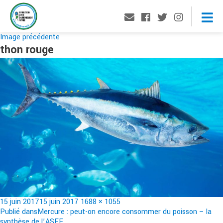
Image précédente
thon rouge
Publié
Taille
15 juin 2017
15 juin 2017
1688 × 1055
le
Navigation
réelle
Publié dans
Mercure : peut-on encore consommer du poisson – la
synthèse de l’ASEF