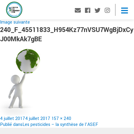
Image suivante
240_F_45511833_H954Kz77nVSU7WgBjDxCy
J00MkAk7gBE
Publié
Taille
4 juillet 2017
4 juillet 2017
157 × 240
le
Navigation
réelle
Publié dans
Les pesticides – la synthèse de l’ASEF