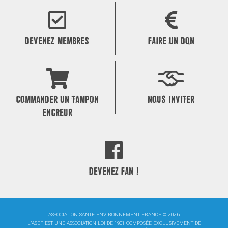
de
l’article
DEVENEZ MEMBRES
FAIRE UN DON
COMMANDER UN TAMPON
NOUS INVITER
ENCREUR
DEVENEZ FAN !
ASSOCIATION SANTÉ ENVIRONNEMENT FRANCE © 2026
L'ASEF EST UNE ASSOCIATION LOI DE 1901 COMPOSÉE EXCLUSIVEMENT DE