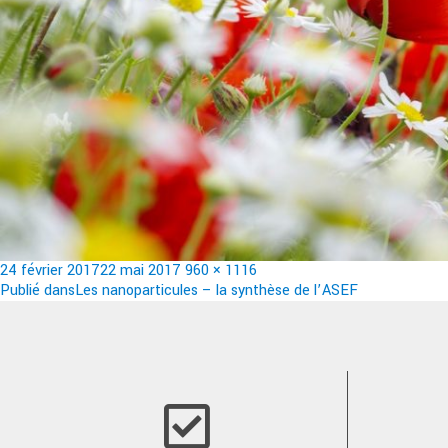
Publié
Taille
24 février 2017
22 mai 2017
960 × 1116
le
Navigation
réelle
Publié dans
Les nanoparticules – la synthèse de l’ASEF
de
l’article