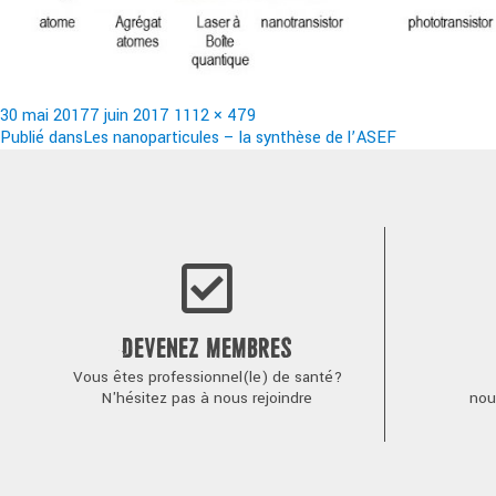
Publié
Taille
30 mai 2017
7 juin 2017
1112 × 479
le
Navigation
réelle
Publié dans
Les nanoparticules – la synthèse de l’ASEF
de
l’article
DEVENEZ MEMBRES
Vous êtes professionnel(le) de santé?
N'hésitez pas à nous rejoindre
nou