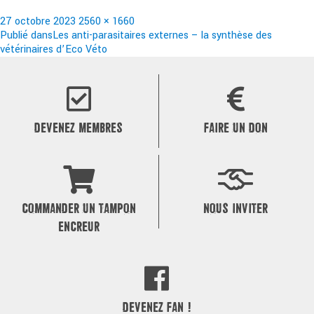
Publié
Taille
27 octobre 2023
2560 × 1660
le
Navigation
réelle
Publié dans
Les anti-parasitaires externes – la synthèse des
vétérinaires d’Eco Véto
de
l’article
DEVENEZ MEMBRES
FAIRE UN DON
COMMANDER UN TAMPON
NOUS INVITER
ENCREUR
DEVENEZ FAN !