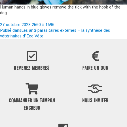
Human hands in blue gloves remove the tick with the hook of the
dog.
Publié
Taille
27 octobre 2023
2560 × 1696
le
Navigation
réelle
Publié dans
Les anti-parasitaires externes – la synthèse des
vétérinaires d’Eco Véto
de
l’article
DEVENEZ MEMBRES
FAIRE UN DON
COMMANDER UN TAMPON
NOUS INVITER
ENCREUR