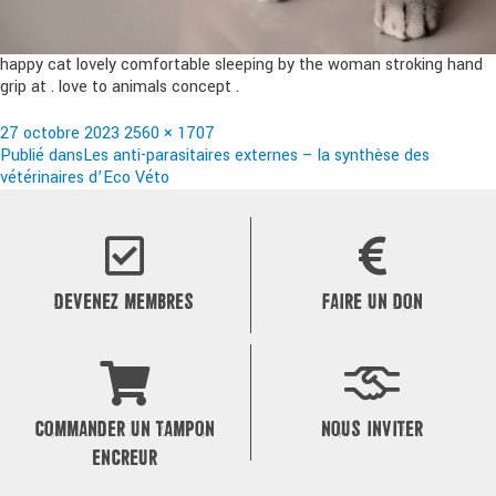
happy cat lovely comfortable sleeping by the woman stroking hand
grip at . love to animals concept .
Publié
Taille
27 octobre 2023
2560 × 1707
le
Navigation
réelle
Publié dans
Les anti-parasitaires externes – la synthèse des
vétérinaires d’Eco Véto
de
l’article
DEVENEZ MEMBRES
FAIRE UN DON
COMMANDER UN TAMPON
NOUS INVITER
ENCREUR