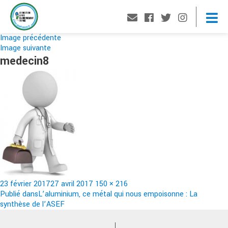
Image précédente
Image suivante
medecin8
Publié
Taille
23 février 2017
27 avril 2017
150 × 216
le
Navigation
réelle
Publié dans
L’aluminium, ce métal qui nous empoisonne : La
synthèse de l’ASEF
de