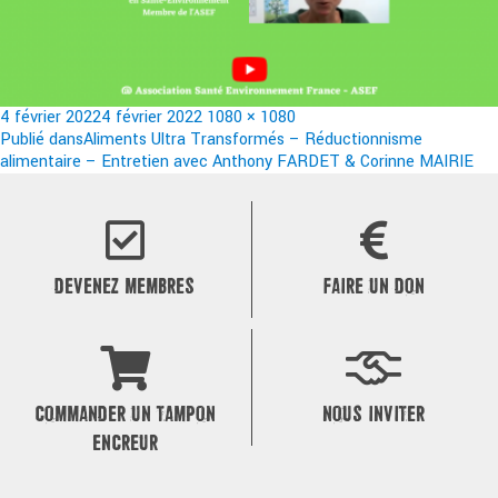
Publié
Taille
4 février 2022
4 février 2022
1080 × 1080
le
Navigation
réelle
Publié dans
Aliments Ultra Transformés – Réductionnisme
alimentaire – Entretien avec Anthony FARDET & Corinne MAIRIE
de
l’article
DEVENEZ MEMBRES
FAIRE UN DON
COMMANDER UN TAMPON
NOUS INVITER
ENCREUR