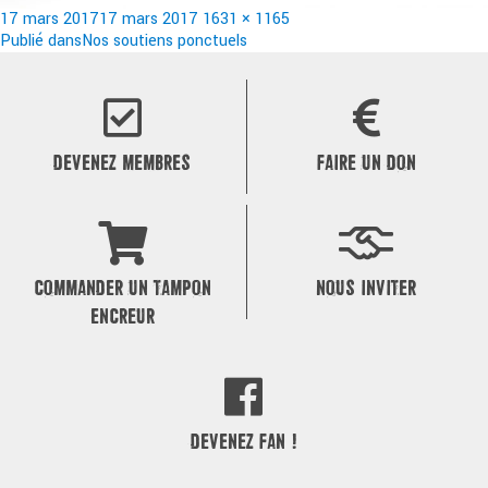
Publié
Taille
17 mars 2017
17 mars 2017
1631 × 1165
le
Navigation
réelle
Publié dans
Nos soutiens ponctuels
de
l’article
DEVENEZ MEMBRES
FAIRE UN DON
COMMANDER UN TAMPON
NOUS INVITER
ENCREUR
DEVENEZ FAN !