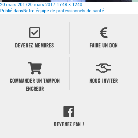
Publié
Taille
20 mars 2017
20 mars 2017
1748 × 1240
le
Navigation
réelle
Publié dans
Notre équipe de professionnels de santé
de
l’article
DEVENEZ MEMBRES
FAIRE UN DON
COMMANDER UN TAMPON
NOUS INVITER
ENCREUR
DEVENEZ FAN !