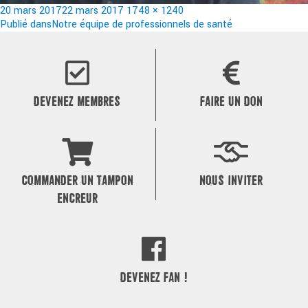
Publié
Taille
20 mars 2017
22 mars 2017
1748 × 1240
le
Navigation
réelle
Publié dans
Notre équipe de professionnels de santé
de
l’article
DEVENEZ MEMBRES
FAIRE UN DON
COMMANDER UN TAMPON
NOUS INVITER
ENCREUR
DEVENEZ FAN !