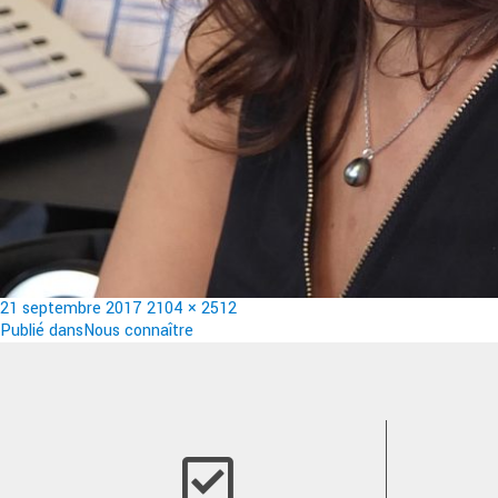
Publié
Taille
21 septembre 2017
2104 × 2512
le
Navigation
réelle
Publié dans
Nous connaître
de
l’article