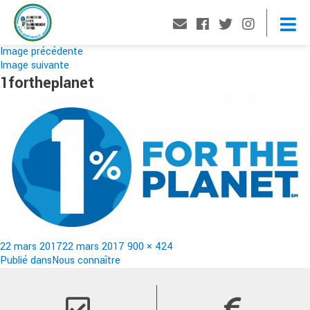
Image précédente
Image suivante
1fortheplanet
Publié
Taille
22 mars 2017
22 mars 2017
900 × 424
le
Navigation
réelle
Publié dans
Nous connaître
de
l’article