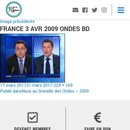
Image précédente
FRANCE 3 AVR 2009 ONDES BD
Publié
Taille
17 mars 2017
21 mars 2017
224 × 169
le
Navigation
réelle
Publié dans
Nous au Grenelle des Ondes – 2009
de
l’article
DEVENEZ MEMBRES
FAIRE UN DON