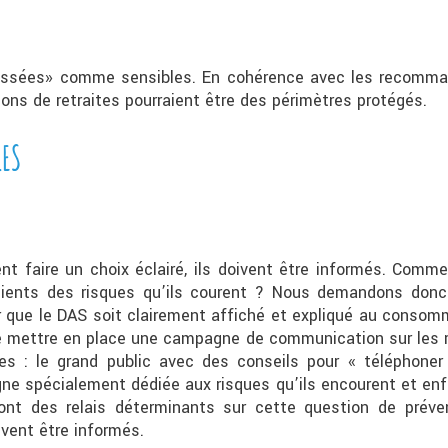
lassées» comme sensibles. En cohérence avec les recomma
sons de retraites pourraient être des périmètres protégés.
LES
faire un choix éclairé, ils doivent être informés. Comment 
nscients des risques qu’ils courent ? Nous demandons don
er que le DAS soit clairement affiché et expliqué au consom
de mettre en place une campagne de communication sur les r
les : le grand public avec des conseils pour « téléphoner
 spécialement dédiée aux risques qu’ils encourent et enf
ont des relais déterminants sur cette question de prév
oivent être informés.