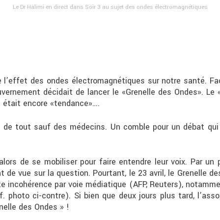
Le Dr Halimi en direct dans Soir 3 au sujet des ondes électromagnétiques
 l’effet des ondes électromagnétiques sur notre santé. 
uvernement décidait de lancer le «Grenelle des Ondes». Le 
t était encore «tendance»….
ait de tout sauf des médecins. Un comble pour un débat qui
lors de se mobiliser pour faire entendre leur voix. Par u
int de vue sur la question. Pourtant, le 23 avril, le Grenel
e incohérence par voie médiatique (AFP, Reuters), notamment
. photo ci-contre). Si bien que deux jours plus tard, l’assoc
nelle des Ondes » !