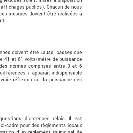
gnétiques soient mises à disposition
’affichages publics). Chacun de nous
 ces mesures doivent être réalisées à
nt.
ennes doivent être «aussi basses que
re 41 et 61 volts/mètre de puissance
 des normes comprises entre 3 et 6
ifférences, il apparaît indispensable
raie réflexion sur la puissance des
questions d’antennes relais. Il est
 loi-cadre pour des règlements locaux
boration d’un règlement municipal de