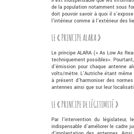
Il est indispensable que les inform
de la population notamment sous for
doit pouvoir savoir à quoi il s’expo
l’intérieur comme à l’extérieur des 
LE « PRINCIPE ALARA »
Le principe ALARA (« As Low As Reas
techniquement possibles». Pourtant,
d’émission pour chaque antenne al
volts/mètre. L’Autriche étant même p
à présent d’harmoniser des normes 
antennes ainsi que sur leur localisat
LE « PRINCIPE DE LÉGITIMITÉ »
Par l’intervention du législateur,
indispensable d’améliorer le cadre j
d’implantation des antennes. Ainsi,