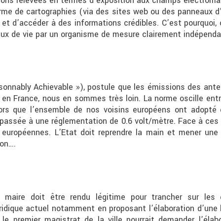
ations relevées en termes d’exposition aux champs électroma
me de cartographies (via des sites web ou des panneaux d
se et d’accéder à des informations crédibles. C’est pourquoi,
lieux de vie par un organisme de mesure clairement indépenda
onnably Achievable »), postule que les émissions des ant
 en France, nous en sommes très loin. La norme oscille ent
ors que l’ensemble de nos voisins européens ont adopté
assée à une réglementation de 0.6 volt/mètre. Face à ces d
européennes. L’Etat doit reprendre la main et mener une v
ion….
 le maire doit être rendu légitime pour trancher sur les 
uridique actuel notamment en proposant l’élaboration d’une
 le premier magistrat de la ville pourrait demander l’éla