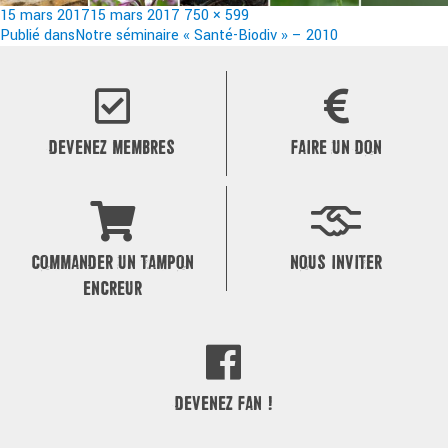
Publié
Taille
15 mars 2017
15 mars 2017
750 × 599
le
Navigation
réelle
Publié dans
Notre séminaire « Santé-Biodiv » – 2010
de
l’article
DEVENEZ MEMBRES
FAIRE UN DON
COMMANDER UN TAMPON
NOUS INVITER
ENCREUR
DEVENEZ FAN !