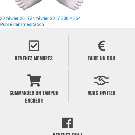
Publié
Taille
23 février 2017
24 février 2017
330 × 364
le
Navigation
réelle
Publié dans
meditation
de
l’article
DEVENEZ MEMBRES
FAIRE UN DON
COMMANDER UN TAMPON
NOUS INVITER
ENCREUR