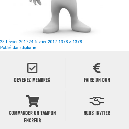
Publié
Taille
23 février 2017
24 février 2017
1378 × 1378
le
Navigation
réelle
Publié dans
diplome
de
l’article
DEVENEZ MEMBRES
FAIRE UN DON
COMMANDER UN TAMPON
NOUS INVITER
ENCREUR