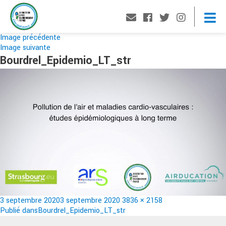
Image précédente
Image suivante
Bourdrel_Epidemio_LT_str
Publié
Taille
3 septembre 2020
3 septembre 2020
3836 × 2158
le
Navigation
réelle
Publié dans
Bourdrel_Epidemio_LT_str