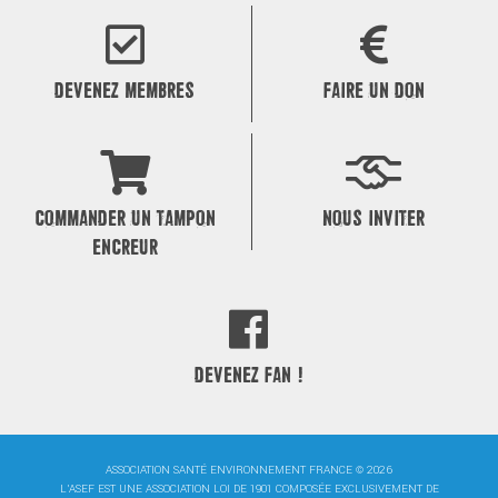
de
l’article
DEVENEZ MEMBRES
FAIRE UN DON
COMMANDER UN TAMPON
NOUS INVITER
ENCREUR
DEVENEZ FAN !
ASSOCIATION SANTÉ ENVIRONNEMENT FRANCE © 2026
L'ASEF EST UNE ASSOCIATION LOI DE 1901 COMPOSÉE EXCLUSIVEMENT DE