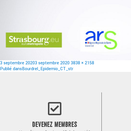
Publié
Taille
3 septembre 2020
3 septembre 2020
3838 × 2158
le
Navigation
réelle
Publié dans
Bourdrel_Epidemio_CT_str
de
l’article
DEVENEZ MEMBRES