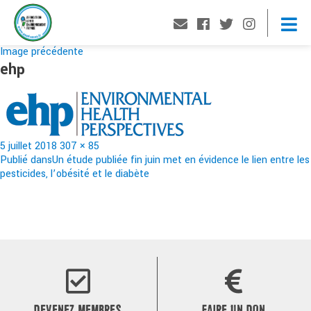
Image précédente
ehp
Publié
Taille
5 juillet 2018
307 × 85
le
Navigation
réelle
Publié dans
Un étude publiée fin juin met en évidence le lien entre les
pesticides, l’obésité et le diabète
de
l’article
DEVENEZ MEMBRES
FAIRE UN DON