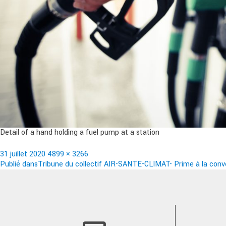
Detail of a hand holding a fuel pump at a station
Publié
Taille
31 juillet 2020
4899 × 3266
le
Navigation
réelle
Publié dans
Tribune du collectif AIR-SANTE-CLIMAT- Prime à la conve
de
l’article