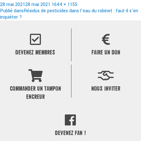
Publié
Taille
28 mai 2021
28 mai 2021
1644 × 1155
le
Navigation
réelle
Publié dans
Résidus de pesticides dans l’eau du robinet : faut-il s’en
inquiéter ?
de
l’article
DEVENEZ MEMBRES
FAIRE UN DON
COMMANDER UN TAMPON
NOUS INVITER
ENCREUR
DEVENEZ FAN !