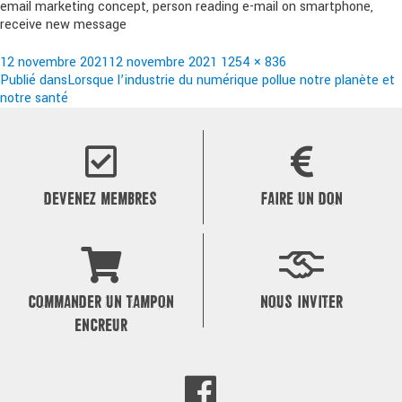
email marketing concept, person reading e-mail on smartphone,
receive new message
Publié
Taille
12 novembre 2021
12 novembre 2021
1254 × 836
le
Navigation
réelle
Publié dans
Lorsque l’industrie du numérique pollue notre planète et
notre santé
de
l’article
DEVENEZ MEMBRES
FAIRE UN DON
COMMANDER UN TAMPON
NOUS INVITER
ENCREUR