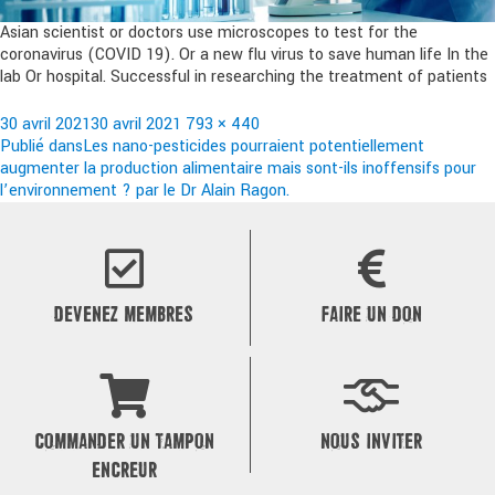
Asian scientist or doctors use microscopes to test for the
coronavirus (COVID 19). Or a new flu virus to save human life In the
lab Or hospital. Successful in researching the treatment of patients
Publié
Taille
30 avril 2021
30 avril 2021
793 × 440
le
Navigation
réelle
Publié dans
Les nano-pesticides pourraient potentiellement
augmenter la production alimentaire mais sont-ils inoffensifs pour
de
l’environnement ? par le Dr Alain Ragon.
l’article
DEVENEZ MEMBRES
FAIRE UN DON
COMMANDER UN TAMPON
NOUS INVITER
ENCREUR