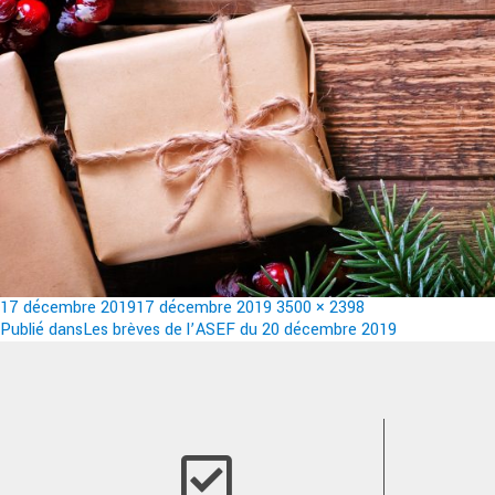
Publié
Taille
17 décembre 2019
17 décembre 2019
3500 × 2398
le
Navigation
réelle
Publié dans
Les brèves de l’ASEF du 20 décembre 2019
de
l’article