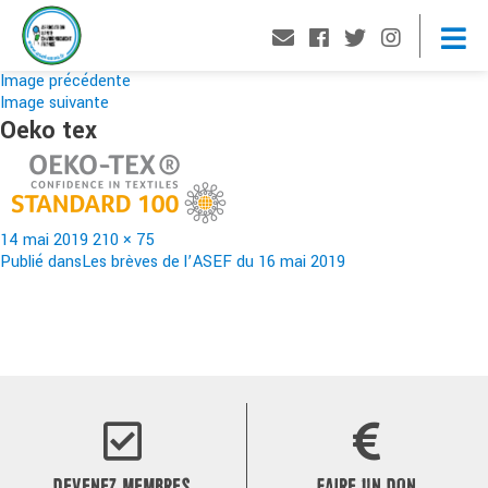
Image précédente
Image suivante
Oeko tex
Publié
Taille
14 mai 2019
210 × 75
le
Navigation
réelle
Publié dans
Les brèves de l’ASEF du 16 mai 2019
de
l’article
DEVENEZ MEMBRES
FAIRE UN DON