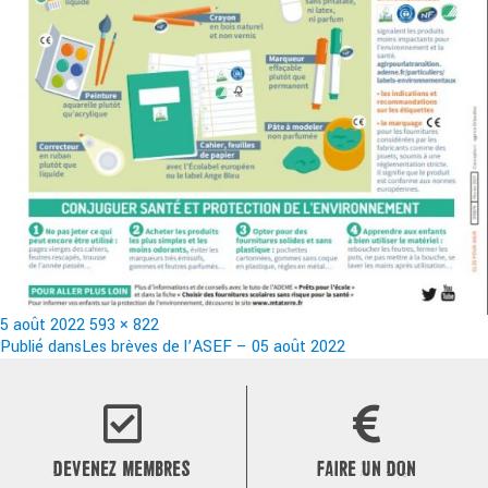
Publié
Taille
5 août 2022
593 × 822
le
Navigation
réelle
Publié dans
Les brèves de l’ASEF – 05 août 2022
de
l’article
DEVENEZ MEMBRES
FAIRE UN DON