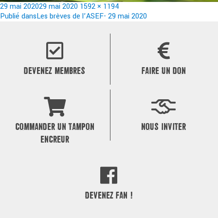
Publié
Taille
29 mai 2020
29 mai 2020
1592 × 1194
le
Navigation
réelle
Publié dans
Les brèves de l’ASEF- 29 mai 2020
de
l’article
DEVENEZ MEMBRES
FAIRE UN DON
COMMANDER UN TAMPON
NOUS INVITER
ENCREUR
DEVENEZ FAN !