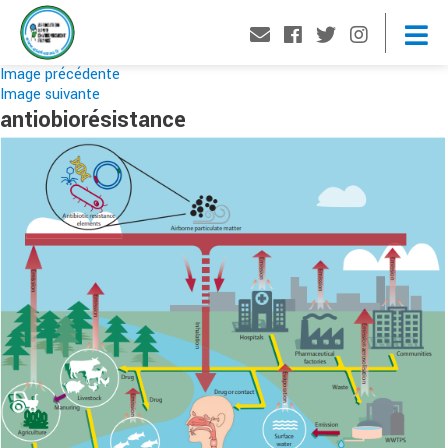
Image précédente
Image suivante
antiobiorésistance