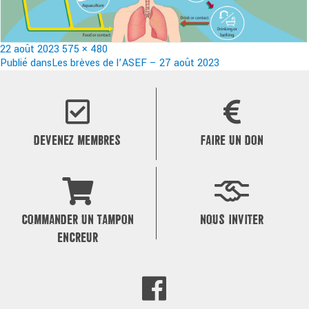
Publié
Taille
22 août 2023
575 × 480
le
Navigation
réelle
Publié dans
Les brèves de l’ASEF – 27 août 2023
de
l’article
DEVENEZ MEMBRES
FAIRE UN DON
COMMANDER UN TAMPON
NOUS INVITER
ENCREUR