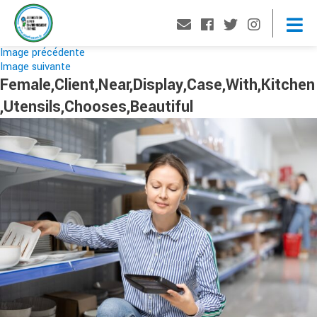
Image précédente
Image suivante
Female,Client,Near,Display,Case,With,Kitchen
,Utensils,Chooses,Beautiful