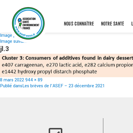
NOUS CONNAÎTRE
NOTRE SANTÉ
Image précédente
Image suivante
jl.3
Publié
Taille
8 mars 2022
944 × 89
le
Navigation
réelle
Publié dans
Les brèves de l’ASEF – 23 décembre 2021
de
l’article